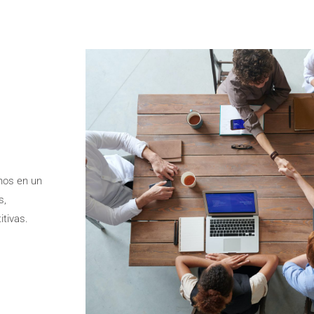
nos en un
s,
itivas.